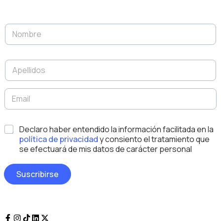
D
N
i
o
s
m
e
b
ñ
A
r
o
p
e
E
e
*
m
l
E
a
l
m
i
i
a
l
d
i
N
*
o
Declaro haber entendido la información facilitada en la
l
o
s
*
política de privacidad
y consiento el tratamiento que
m
*
se efectuará de mis datos de carácter personal
b
r
e
Suscribirse