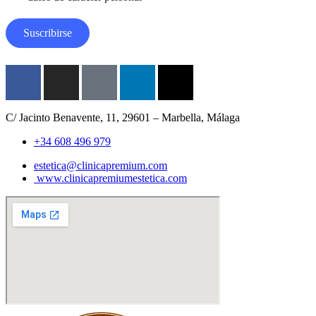
s
E
m
Suscribirse
a
i
l
Facebook-
Instagram
Tiktok
Linkedin
X-
f
twitter
C/ Jacinto Benavente, 11, 29601 – Marbella, Málaga​
+34 608 496 979
estetica@clinicapremium.com
www.clinicapremiumestetica.com