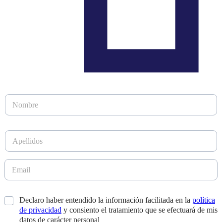
N
N
o
o
m
m
b
b
r
A
r
e
p
e
A
e
*
p
l
E
e
l
m
l
i
a
l
d
i
i
*
Declaro haber entendido la información facilitada en la
política
o
l
d
s
de privacidad
y consiento el tratamiento que se efectuará de mis
*
o
*
datos de carácter personal