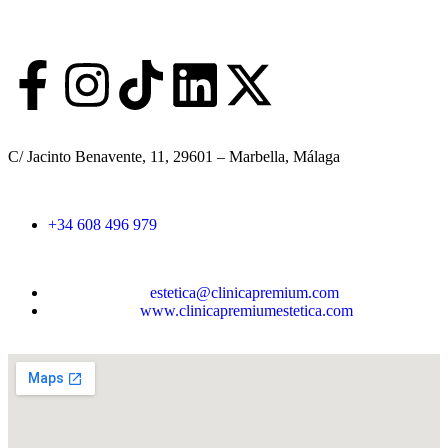
m
a
i
l
A
p
e
l
C/ Jacinto Benavente, 11, 29601 – Marbella, Málaga​
l
i
d
o
+34 608 496 979
s
estetica@clinicapremium.com
www.clinicapremiumestetica.com