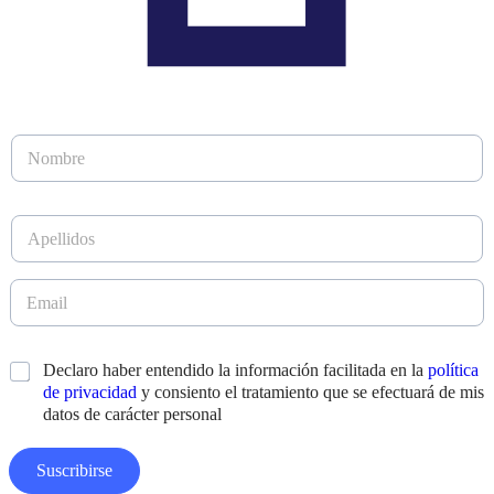
N
o
m
b
A
r
p
e
e
*
l
E
l
m
i
a
d
i
D
*
Declaro haber entendido la información facilitada en la
política
o
l
i
s
de privacidad
y consiento el tratamiento que se efectuará de mis
*
s
*
datos de carácter personal
e
ñ
o
Suscribirse
E