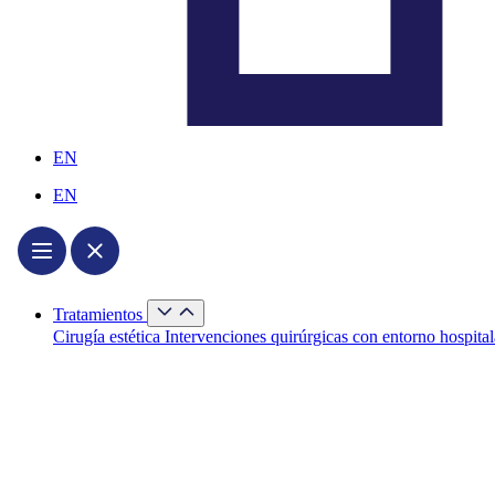
EN
EN
Cerrar
Tratamientos
Tratamientos
Abrir
Cirugía estética
Intervenciones quirúrgicas con entorno hospital
Tratamientos