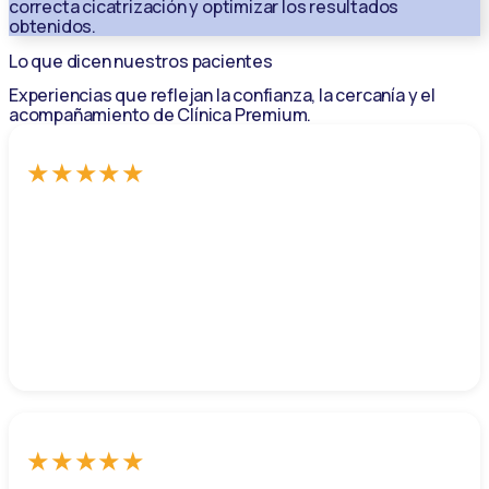
correcta cicatrización y optimizar los resultados
obtenidos.
Lo que dicen nuestros pacientes
Experiencias que reflejan la confianza, la cercanía y el
acompañamiento de Clínica Premium.
★
★
★
★
★
Estoy encantada con el trato y la profesionalidad con
la que trabajan en la clínica premium, me hago el laser
y varios tratamientos estéticos
Natalia Piñero
★
★
★
★
★