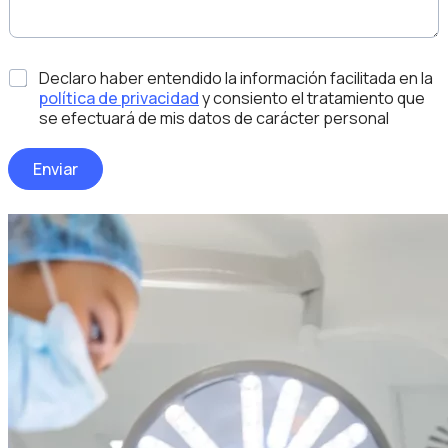
C
Declaro haber entendido la información facilitada en la
a
política de privacidad
y consiento el tratamiento que
s
se efectuará de mis datos de carácter personal
i
l
Enviar
l
a
s
d
e
v
e
r
i
f
i
c
a
c
i