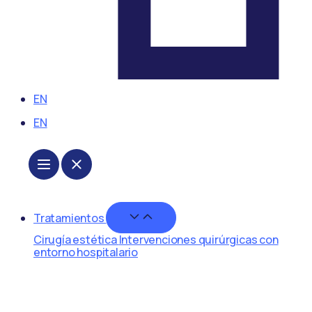
EN
EN
Cerrar
Tratamientos
Tratamientos
Abrir
Cirugía estética
Intervenciones quirúrgicas con
Tratamientos
entorno hospitalario