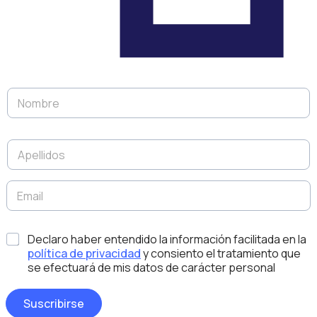
N
o
m
b
A
r
p
e
e
*
l
E
l
m
i
a
d
i
D
*
o
Declaro haber entendido la información facilitada en la
l
i
s
*
política de privacidad
y consiento el tratamiento que
s
*
se efectuará de mis datos de carácter personal
e
ñ
o
Suscribirse
N