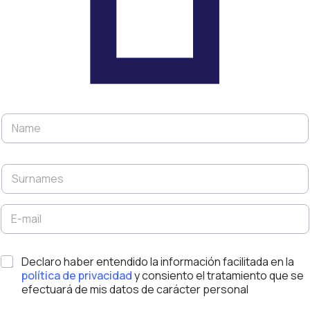
A
N
p
a
e
m
l
e
l
S
*
i
u
d
r
o
n
E
s
a
-
E
m
m
m
e
a
a
*
s
Declaro haber entendido la información facilitada en la
i
i
*
l
política de privacidad
y consiento el tratamiento que se
l
*
efectuará de mis datos de carácter personal
N
o