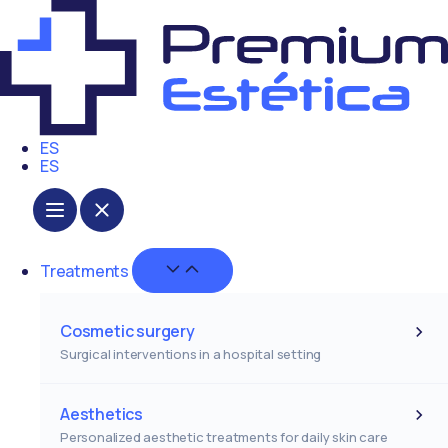
Skip
to
content
ES
ES
Close Treatments
Open Treatments
Treatments
Cosmetic surgery
Surgical interventions in a hospital setting
Aesthetics
Personalized aesthetic treatments for daily skin care