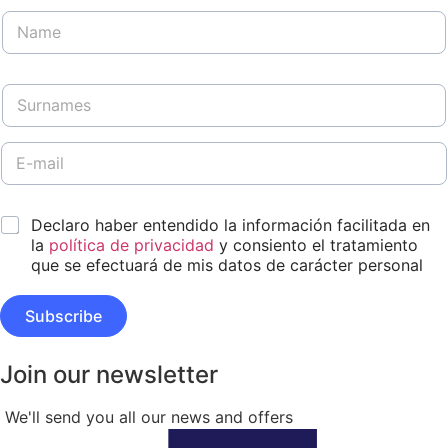
N
a
m
e
S
*
u
r
n
E
D
a
-
i
m
m
s
e
a
e
*
s
Declaro haber entendido la información facilitada en
i
ñ
*
l
la
política de privacidad
y consiento el tratamiento
o
*
A
que se efectuará de mis datos de carácter personal
p
e
Subscribe
l
l
i
Join our newsletter
d
o
s
We'll send you all our news and offers
E