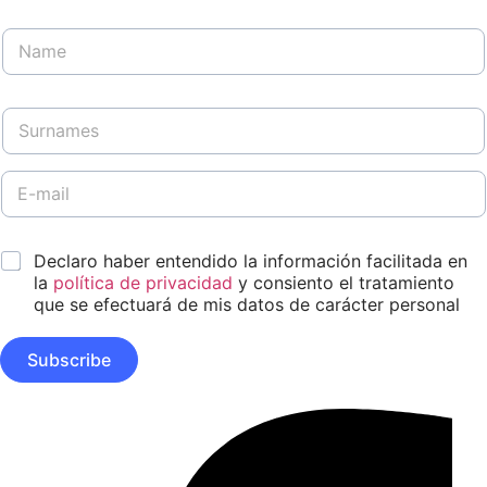
D
N
i
a
s
m
e
e
ñ
S
*
o
u
N
r
o
n
E
m
a
-
b
m
m
r
e
a
e
*
s
Declaro haber entendido la información facilitada en
i
E
*
l
la
política de privacidad
y consiento el tratamiento
m
*
que se efectuará de mis datos de carácter personal
a
i
l
Subscribe
Facebook-
f