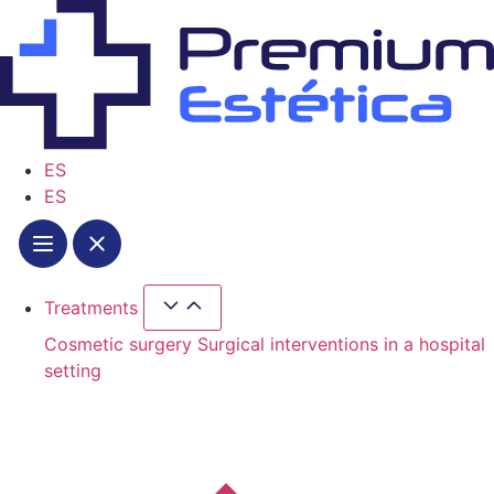
Skip
to
content
ES
ES
Treatments
Close Treatments
Open Treatments
Cosmetic surgery
Surgical interventions in a hospital
setting