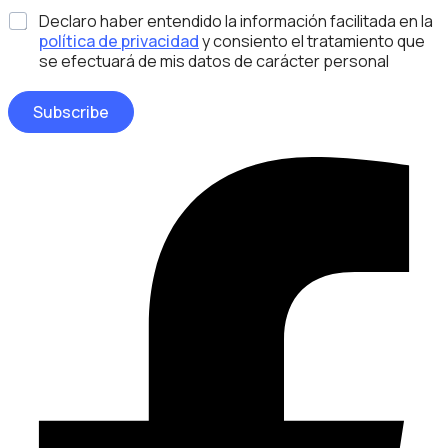
e
a
D
*
s
Declaro haber entendido la información facilitada en la
i
i
*
l
política de privacidad
y consiento el tratamiento que
s
*
se efectuará de mis datos de carácter personal
e
ñ
o
Subscribe
Facebook-
f