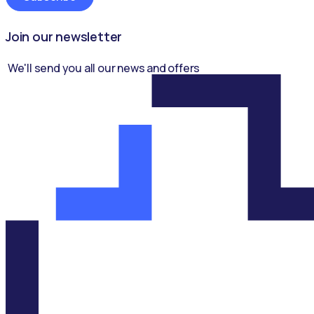
b
r
e
Join our newsletter
E
m
a
We'll send you all our news and offers
i
l