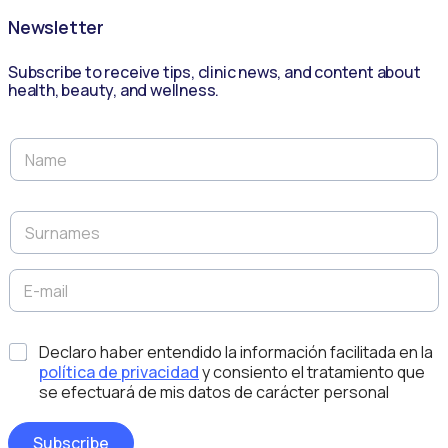
Newsletter
Subscribe to receive tips, clinic news, and content about
health, beauty, and wellness.
N
a
m
e
S
*
u
r
n
E
D
a
-
i
m
m
s
e
a
e
*
s
Declaro haber entendido la información facilitada en la
i
ñ
*
l
política de privacidad
y consiento el tratamiento que
o
*
N
se efectuará de mis datos de carácter personal
o
m
Subscribe