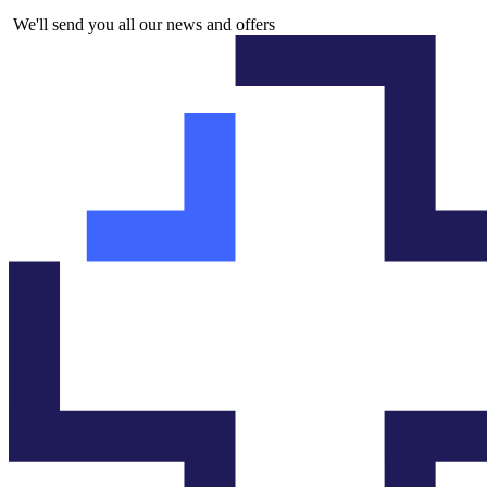
i
We'll send you all our news and offers
s
e
ñ
o
N
o
m
b
r
e