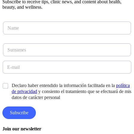
Subscribe to receive tips, clinic news, and content about health,
beauty, and wellness.
N
a
m
e
S
*
u
r
n
E
a
-
m
m
e
a
A
*
Declaro haber entendido la información facilitada en la
política
s
i
p
*
de privacidad
y consiento el tratamiento que se efectuará de mis
l
e
*
datos de carácter personal
l
l
i
Subscribe
d
o
s
Join our newsletter
D