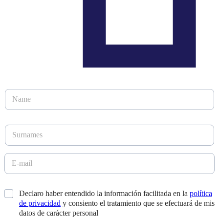
N
a
m
e
S
*
u
r
n
E
D
a
-
i
m
m
s
e
a
e
*
Declaro haber entendido la información facilitada en la
política
s
i
ñ
*
de privacidad
y consiento el tratamiento que se efectuará de mis
l
o
*
datos de carácter personal
E