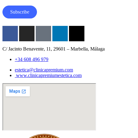
m
a
Subscribe
i
l
N
o
Facebook-
Instagram
TikTok
LinkedIn
X-
m
b
f
twitter
C/ Jacinto Benavente, 11, 29601 – Marbella, Málaga
r
e
+34 608 496 979
estetica@clinicapremium.com
www.clinicapremiumestetica.com