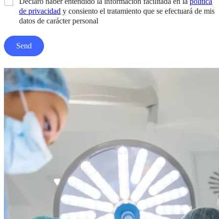
C
Declaro haber entendido la información facilitada en la
política
h
de privacidad
y consiento el tratamiento que se efectuará de mis
e
datos de carácter personal
c
k
Send
b
o
x
e
s
*