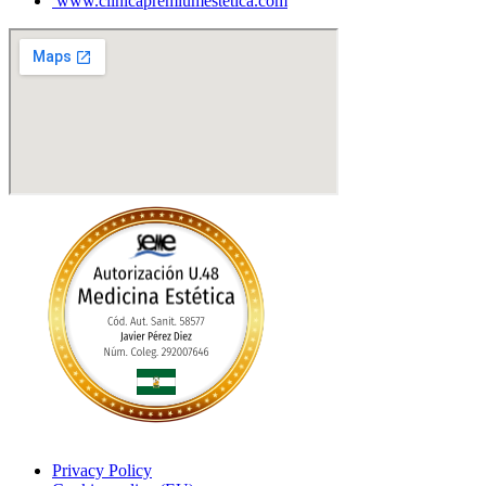
www.clinicapremiumestetica.com
Privacy Policy