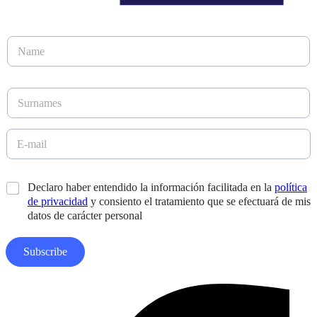
A
N
p
a
e
m
l
e
l
S
*
i
u
d
r
o
n
E
s
a
-
N
m
m
o
e
a
m
*
Declaro haber entendido la información facilitada en la
política
s
i
b
*
de privacidad
y consiento el tratamiento que se efectuará de mis
l
r
*
datos de carácter personal
e
D
i
Subscribe
s
e
ñ
Facebook-
o
f