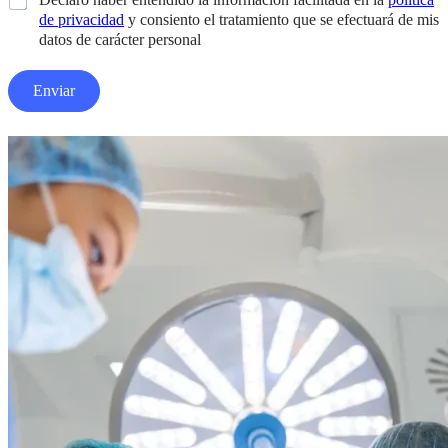
a
de privacidad
y consiento el tratamiento que se efectuará de mis
s
datos de carácter personal
i
l
Enviar
l
a
s
d
e
v
e
r
i
f
i
c
a
c
i
ó
n
*