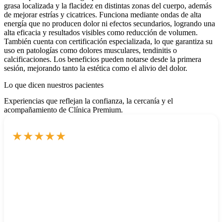
grasa localizada y la flacidez en distintas zonas del cuerpo, además
de mejorar estrías y cicatrices. Funciona mediante ondas de alta
energía que no producen dolor ni efectos secundarios, logrando una
alta eficacia y resultados visibles como reducción de volumen.
También cuenta con certificación especializada, lo que garantiza su
uso en patologías como dolores musculares, tendinitis o
calcificaciones. Los beneficios pueden notarse desde la primera
sesión, mejorando tanto la estética como el alivio del dolor.
Lo que dicen nuestros pacientes
Experiencias que reflejan la confianza, la cercanía y el
acompañamiento de Clínica Premium.
★
★
★
★
★
Estoy encantada con el trato y la profesionalidad con la que
trabajan en la clínica premium, me hago el laser y varios
tratamientos estéticos
Natalia Piñero