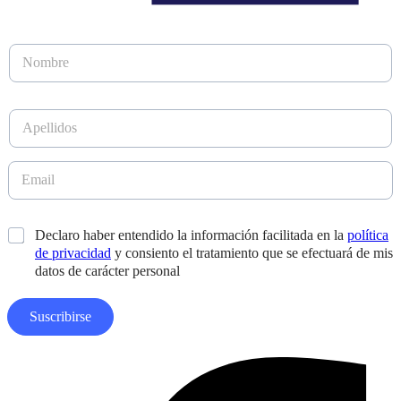
N
o
m
b
A
r
p
e
e
*
l
E
l
m
i
a
d
i
N
*
Declaro haber entendido la información facilitada en la
política
o
l
o
s
de privacidad
y consiento el tratamiento que se efectuará de mis
*
m
*
datos de carácter personal
b
r
e
Suscribirse
A
p
e
Facebook-
l
f
l