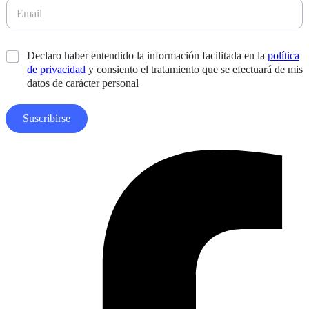
l
E
d
l
m
o
i
a
s
d
i
*
Declaro haber entendido la información facilitada en la
política
o
l
s
de privacidad
y consiento el tratamiento que se efectuará de mis
*
*
datos de carácter personal
Suscribirse
Facebook-
f