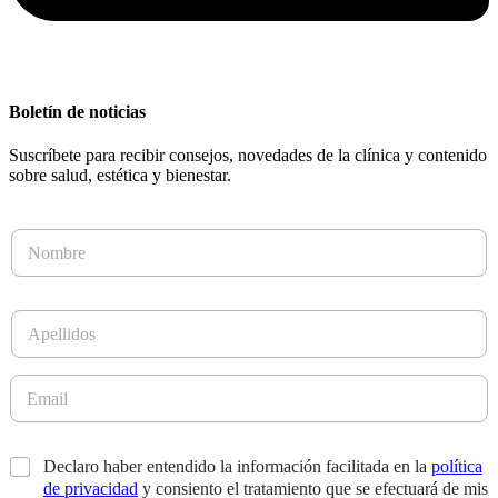
Boletín de noticias
Suscríbete para recibir consejos, novedades de la clínica y contenido
sobre salud, estética y bienestar.
N
o
m
b
A
r
p
e
e
*
l
E
l
m
i
a
d
i
*
*
Declaro haber entendido la información facilitada en la
política
o
l
*
s
de privacidad
y consiento el tratamiento que se efectuará de mis
*