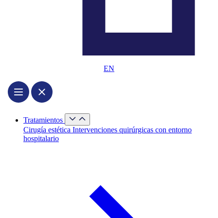
EN
Cerrar
Tratamientos
Tratamientos
Abrir
Cirugía estética
Intervenciones quirúrgicas con entorno
Tratamientos
hospitalario