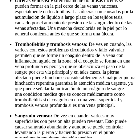
Úlceras venosas:
Extremadamente dolorosas úlceras se
pueden formar en la piel cerca de las venas varicosas,
especialmente en los tobillos. Las úlceras son causadas por la
acumulación de líquido a largo plazo en los tejidos tesis,
causado por el aumento de presión de la sangre dentro de las
venas afectadas. Una mancha descolorida en la piel por lo
general comienza antes de que se forma una úlcera.
Tromboflebitis y trombosis venosa:
De vez en cuando, las
varices con estos problemas circulatorios y fallo valvular
permiten que se forme un coagulo dentro de la vena con
inflamación aguda en la zona, si el coagulo se forma en una
vena profunda es peor ya que se obstaculiza el paso de la
sangre por esta vía principal y en tales casos, la pierna
afectada puede hincharse considerablemente. Cualquier pierna
hinchazón repentina garantiza la atención médica urgente, ya
que puede señalar la indicación de un coágulo de sangre –
una condicion medica que se conoce médicamente como
tromboflebitis si el coagulo en en una vena superficial y
trombosis venosa profunda si es una vena principal.
Sangrado venoso:
De vez en cuando, varices muy
superficiales con presion alta pueden reventar. Esto puede
causar sangrado abundante y aunque se puede controlar
levantando la pierna y haciendo presion en el punto
normalmente requieren atención medica.