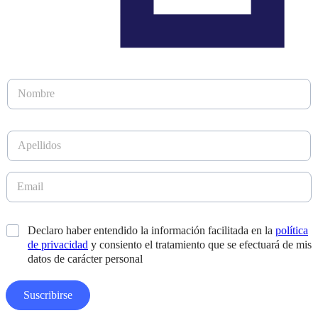
N
o
m
b
A
r
p
e
e
*
l
E
D
l
m
i
i
a
s
d
i
e
*
Declaro haber entendido la información facilitada en la
política
o
l
ñ
s
de privacidad
y consiento el tratamiento que se efectuará de mis
*
o
*
datos de carácter personal
E
m
a
Suscribirse
i
l