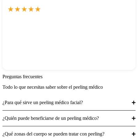
★
★
★
★
★
Me hice un tratamiento facial y los resultados fueron
espectaculares: piel mucho más luminosa y natural, justo lo que
buscaba.
Inma Cuevas
Preguntas frecuentes
Todo lo que necesitas saber sobre el peeling médico
¿Para qué sirve un peeling médico facial?
¿Quién puede beneficiarse de un peeling médico?
¿Qué zonas del cuerpo se pueden tratar con peeling?