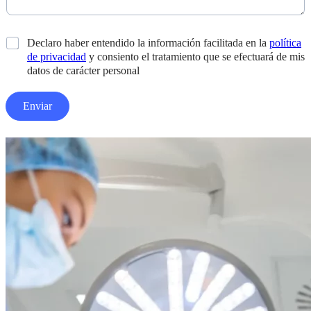
C
Declaro haber entendido la información facilitada en la
política
a
de privacidad
y consiento el tratamiento que se efectuará de mis
s
datos de carácter personal
i
l
Enviar
l
a
s
d
e
v
e
r
i
f
i
c
a
c
i
ó