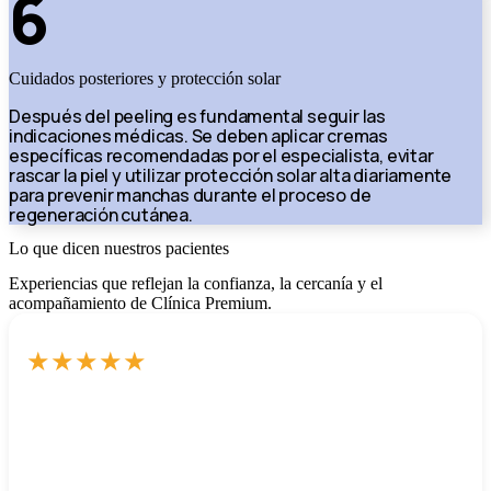
6
Cuidados posteriores y protección solar
Después del peeling es fundamental seguir las
indicaciones médicas. Se deben aplicar cremas
específicas recomendadas por el especialista, evitar
rascar la piel y utilizar protección solar alta diariamente
para prevenir manchas durante el proceso de
regeneración cutánea.
Lo que dicen nuestros pacientes
Experiencias que reflejan la confianza, la cercanía y el
acompañamiento de Clínica Premium.
★
★
★
★
★
El Dr. Pérez me quitó unas varices que llevaban meses
molestándome, el procedimiento y la recuperación han sido
muy rápidos.