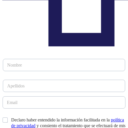
N
o
m
b
A
r
p
e
e
*
l
E
l
m
i
a
d
i
E
*
Declaro haber entendido la información facilitada en la
política
o
l
m
s
de privacidad
y consiento el tratamiento que se efectuará de mis
*
a