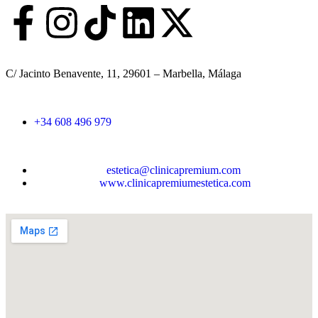
e
l
l
i
d
o
C/ Jacinto Benavente, 11, 29601 – Marbella, Málaga​
s
+34 608 496 979
estetica@clinicapremium.com
www.clinicapremiumestetica.com