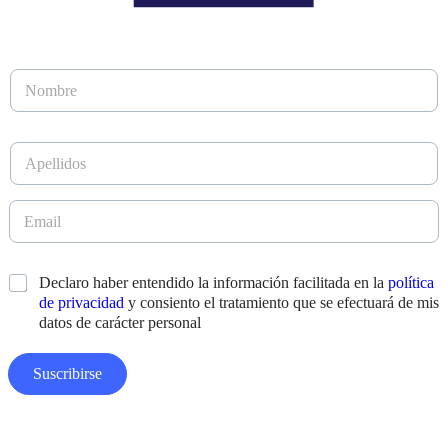
N
o
m
b
A
r
p
e
e
*
l
E
E
l
m
m
i
a
a
d
i
i
*
Declaro haber entendido la información facilitada en la
política
o
l
l
s
de privacidad
y consiento el tratamiento que se efectuará de mis
*
D
*
datos de carácter personal
i
s
e
Suscribirse
ñ
o
A
p