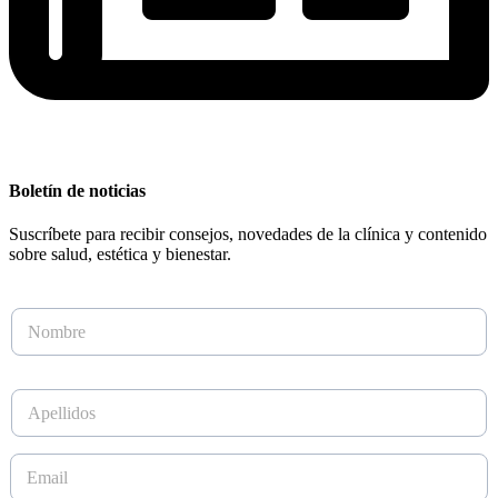
Boletín de noticias
Suscríbete para recibir consejos, novedades de la clínica y contenido
sobre salud, estética y bienestar.
N
o
m
b
A
r
p
e
e
*
l
E
l
m