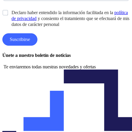
i
a
d
i
E
*
Declaro haber entendido la información facilitada en la
política
o
l
m
s
de privacidad
y consiento el tratamiento que se efectuará de mis
*
a
*
datos de carácter personal
i
l
D
Suscribirse
i
s
e
Únete a nuestro boletín de noticias
ñ
o
Te enviaremos todas nuestras novedades y ofertas
N
o
m
b
r
e