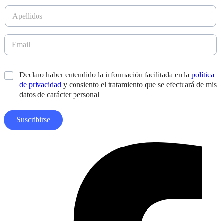
b
l
A
r
A
p
e
p
e
*
e
l
E
l
l
m
l
i
a
i
d
i
d
*
Declaro haber entendido la información facilitada en la
política
o
l
o
s
de privacidad
y consiento el tratamiento que se efectuará de mis
*
s
*
datos de carácter personal
N
o
m
Suscribirse
b
r
e
Facebook-
f