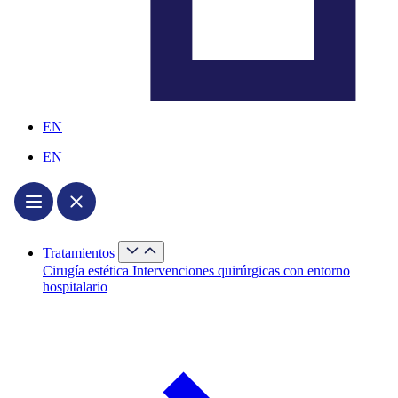
EN
EN
Cerrar
Tratamientos
Tratamientos
Abrir
Cirugía estética
Intervenciones quirúrgicas con entorno
Tratamientos
hospitalario