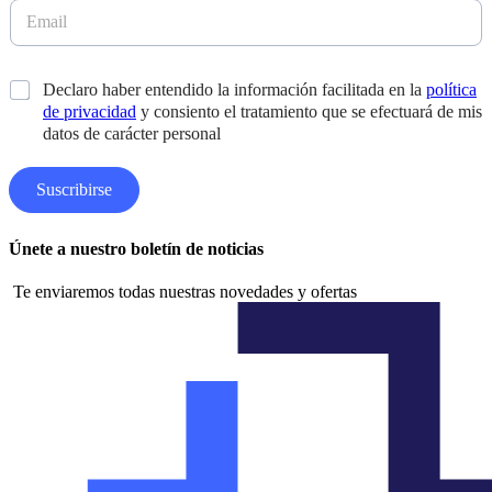
l
E
e
l
m
l
i
a
l
d
i
i
*
Declaro haber entendido la información facilitada en la
política
o
l
d
s
de privacidad
y consiento el tratamiento que se efectuará de mis
*
o
*
datos de carácter personal
s
D
i
Suscribirse
s
e
ñ
Únete a nuestro boletín de noticias
o
Te enviaremos todas nuestras novedades y ofertas