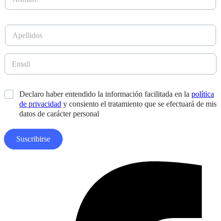
o
a
m
i
b
l
A
r
D
p
e
i
e
*
s
l
E
e
l
m
ñ
i
a
o
d
i
A
*
Declaro haber entendido la información facilitada en la
política
o
l
p
s
de privacidad
y consiento el tratamiento que se efectuará de mis
*
e
*
datos de carácter personal
l
l
i
Suscribirse
d
o
s
Facebook-
f