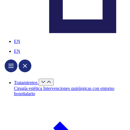
EN
EN
Cerrar
Tratamientos
Tratamientos
Abrir
Cirugía estética
Intervenciones quirúrgicas con entorno
Tratamientos
hospitalario