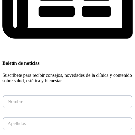
Boletín de noticias
Suscríbete para recibir consejos, novedades de la clínica y contenido
sobre salud, estética y bienestar.
N
N
o
o
m
m
b
b
r
A
r
e
p
e
A
e
*
p