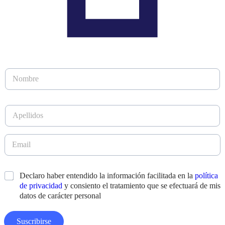
D
N
i
o
s
m
e
b
ñ
A
r
o
p
e
E
e
*
m
l
E
a
l
m
i
i
a
l
d
i
N
*
Declaro haber entendido la información facilitada en la
política
o
l
o
s
de privacidad
y consiento el tratamiento que se efectuará de mis
*
m
*
datos de carácter personal
b
r
e
Suscribirse