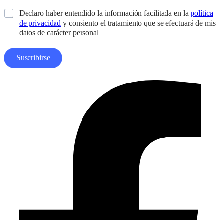
d
i
e
*
Declaro haber entendido la información facilitada en la
política
o
l
ñ
s
de privacidad
y consiento el tratamiento que se efectuará de mis
*
o
*
datos de carácter personal
N
o
m
Suscribirse
b
r
e
Facebook-
A
f
p
e
l
l
i
d
o
s