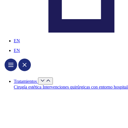
EN
EN
Cerrar
Tratamientos
Tratamientos
Abrir
Cirugía estética
Intervenciones quirúrgicas con entorno hospital
Tratamientos