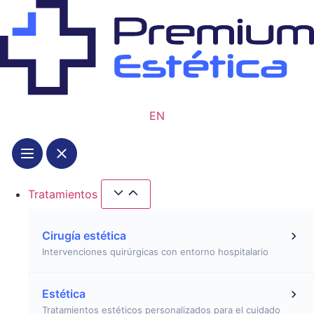
Ir
al
contenido
EN
Tratamientos
Cerrar Tratamientos
Abrir Tratamientos
Cirugía estética
Intervenciones quirúrgicas con entorno hospitalario
Estética
Tratamientos estéticos personalizados para el cuidado