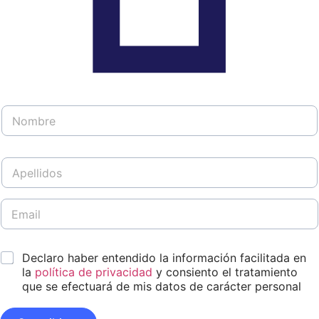
N
o
m
b
A
r
p
e
e
*
l
E
l
m
i
a
d
i
N
*
o
Declaro haber entendido la información facilitada en
l
o
s
*
la
política de privacidad
y consiento el tratamiento
m
*
que se efectuará de mis datos de carácter personal
b
r
e