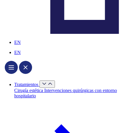
EN
EN
Cerrar
Tratamientos
Tratamientos
Abrir
Cirugía estética
Intervenciones quirúrgicas con entorno
Tratamientos
hospitalario