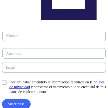
D
N
i
o
s
m
e
b
ñ
A
r
o
p
e
A
e
*
p
l
E
e
l
m
l
i
a
l
d
i
i
*
Declaro haber entendido la información facilitada en la
política
o
l
d
s
de privacidad
y consiento el tratamiento que se efectuará de mis
*
o
*
datos de carácter personal
s
E
m
Suscribirse
a