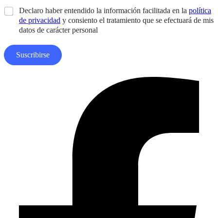
d
i
s
*
Declaro haber entendido la información facilitada en la
política
o
l
e
s
de privacidad
y consiento el tratamiento que se efectuará de mis
*
ñ
*
datos de carácter personal
o
N
o
Suscribirse
m
b
r
Facebook-
e
f