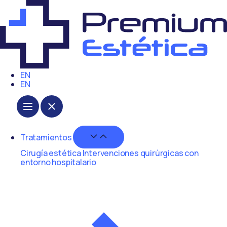
Ir
al
contenido
EN
EN
Cerrar Tratamientos
Abrir Tratamientos
Tratamientos
Cirugía estética
Intervenciones quirúrgicas con
entorno hospitalario