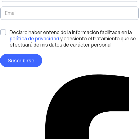
e
*
l
E
N
l
m
o
i
a
m
d
i
b
*
o
Declaro haber entendido la información facilitada en la
l
r
s
*
política de privacidad
y consiento el tratamiento que se
e
*
A
efectuará de mis datos de carácter personal
p
e
Suscribirse
l
l
i
Facebook-
d
f
o
s
D
i
s
e
ñ
o