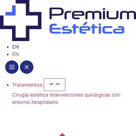
Ir
al
contenido
EN
EN
Tratamientos
Cerrar Tratamientos
Abrir Tratamientos
Cirugía estética
Intervenciones quirúrgicas con
entorno hospitalario