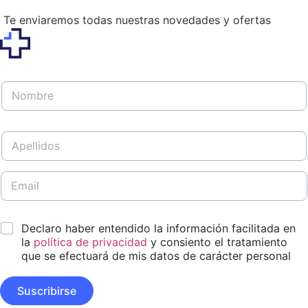
Te enviaremos todas nuestras novedades y ofertas
N
o
m
b
A
r
p
e
e
*
l
E
*
l
m
*
i
a
A
d
i
p
*
o
Declaro haber entendido la información facilitada en
l
e
s
*
la
política de privacidad
y consiento el tratamiento
l
*
l
que se efectuará de mis datos de carácter personal
i
d
Suscribirse
o
s