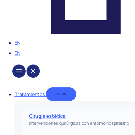
EN
EN
Cerrar
Tratamientos
Tratamientos
Abrir
Tratamientos
Cirugía estética
Intervenciones quirúrgicas con entorno hospitalario