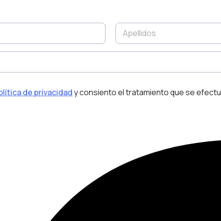
A
p
e
l
l
i
d
olítica de privacidad
y consiento el tratamiento que se efectu
o
s
*