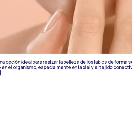
a opción ideal para realzar la belleza de los labios de forma 
en el organismo, especialmente en la piel y el tejido conect
]