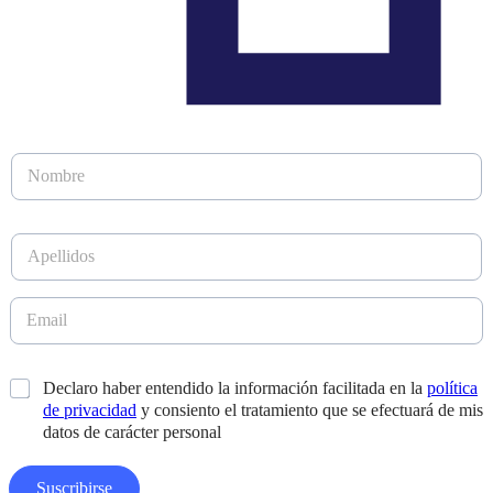
N
o
m
b
A
r
p
e
e
*
l
E
l
m
i
a
d
i
N
*
Declaro haber entendido la información facilitada en la
política
o
l
o
s
de privacidad
y consiento el tratamiento que se efectuará de mis
*
m
*
datos de carácter personal
b
r
e
Suscribirse