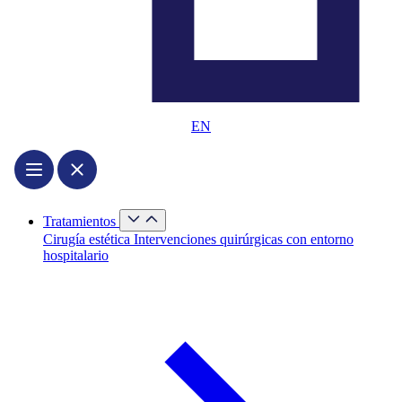
EN
Cerrar
Tratamientos
Tratamientos
Abrir
Cirugía estética
Intervenciones quirúrgicas con entorno
Tratamientos
hospitalario