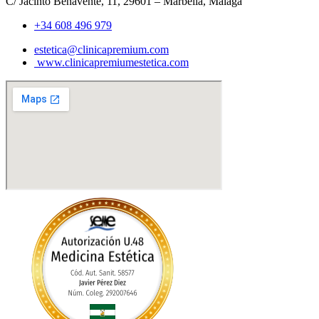
C/ Jacinto Benavente, 11, 29601 – Marbella, Málaga​
+34 608 496 979
estetica@clinicapremium.com
www.clinicapremiumestetica.com