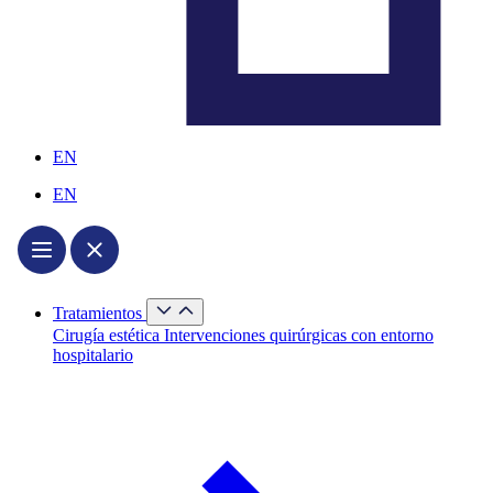
EN
EN
Cerrar
Tratamientos
Tratamientos
Abrir
Cirugía estética
Intervenciones quirúrgicas con entorno
Tratamientos
hospitalario