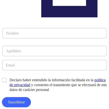
N
o
m
b
A
r
p
e
e
*
l
E
l
m
i
a
d
i
A
*
Declaro haber entendido la información facilitada en la
política
o
l
p
s
de privacidad
y consiento el tratamiento que se efectuará de mis
*
e
*
datos de carácter personal
l
l
i
Suscribirse
d
o