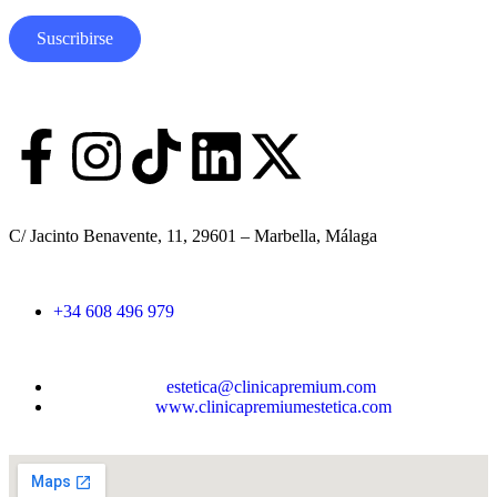
r
e
Suscribirse
A
p
e
l
l
i
d
o
s
C/ Jacinto Benavente, 11, 29601 – Marbella, Málaga​
E
m
a
i
+34 608 496 979
l
estetica@clinicapremium.com
www.clinicapremiumestetica.com