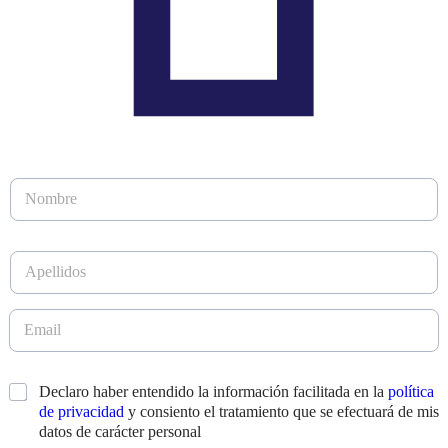
N
o
m
b
A
r
p
e
e
*
l
E
l
m
i
a
d
i
N
*
Declaro haber entendido la información facilitada en la
política
o
l
o
s
de privacidad
y consiento el tratamiento que se efectuará de mis
*
m
*
datos de carácter personal
b