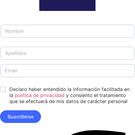
N
o
m
b
A
r
p
e
e
*
l
E
N
l
m
o
i
a
m
d
i
b
*
o
Declaro haber entendido la información facilitada en
l
r
s
*
la
política de privacidad
y consiento el tratamiento
e
*
D
que se efectuará de mis datos de carácter personal
i
s
Suscribirse
e
ñ
o
Facebook-