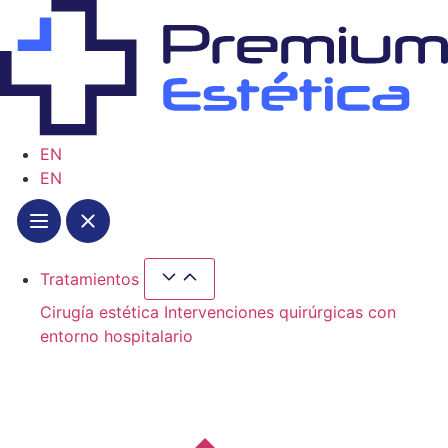
Ir
al
contenido
EN
EN
Tratamientos
Cerrar Tratamientos
Abrir Tratamientos
Cirugía estética
Intervenciones quirúrgicas con
entorno hospitalario