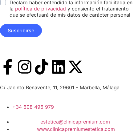
*
o
Declaro haber entendido la información facilitada en
l
o
s
*
la
política de privacidad
y consiento el tratamiento
m
*
que se efectuará de mis datos de carácter personal
b
r
e
Suscribirse
D
i
s
e
ñ
o
E
m
a
i
C/ Jacinto Benavente, 11, 29601 – Marbella, Málaga​
l
+34 608 496 979
estetica@clinicapremium.com
www.clinicapremiumestetica.com