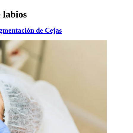
 labios
gmentación de Cejas