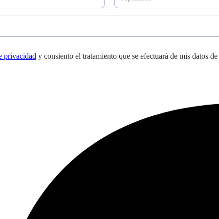
p
e
l
l
i
d
de privacidad
y consiento el tratamiento que se efectuará de mis datos de
o
s
*