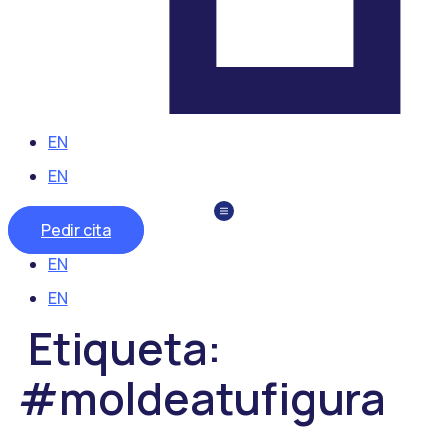
EN
EN
Pedir cita
EN
EN
Etiqueta:
#moldeatufigura