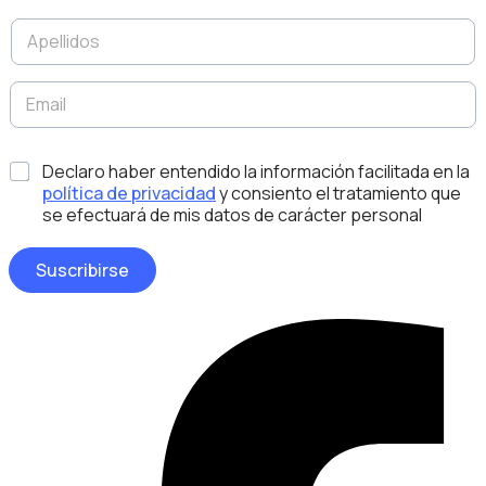
b
A
r
p
e
e
*
l
E
l
m
i
a
d
i
D
*
o
Declaro haber entendido la información facilitada en la
l
i
s
*
política de privacidad
y consiento el tratamiento que
s
*
se efectuará de mis datos de carácter personal
e
ñ
o
Suscribirse
A
p
e
Facebook-
l
f
l
i
d
o
s
E
m