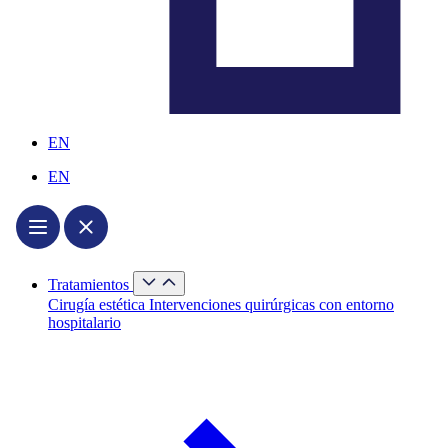
EN
EN
Cerrar
Tratamientos
Tratamientos
Abrir
Cirugía estética
Intervenciones quirúrgicas con entorno
Tratamientos
hospitalario