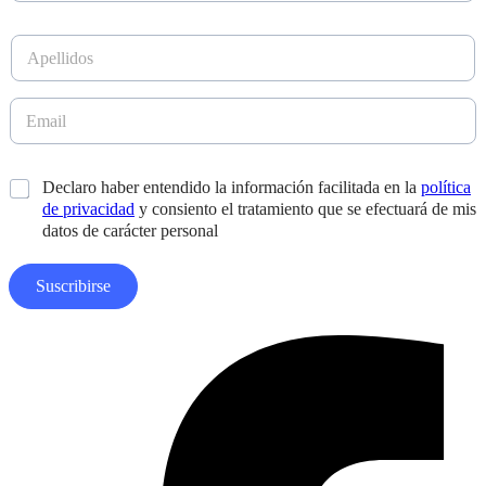
m
b
A
r
p
e
e
*
l
E
D
l
m
i
i
a
s
d
i
e
*
Declaro haber entendido la información facilitada en la
política
o
l
ñ
s
de privacidad
y consiento el tratamiento que se efectuará de mis
*
o
*
datos de carácter personal
A
p
e
Suscribirse
l
l
i
Facebook-
d
f
o
s
E
m
a
i