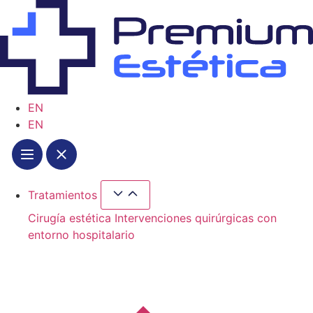
Ir
al
contenido
EN
EN
Tratamientos
Cerrar Tratamientos
Abrir Tratamientos
Cirugía estética
Intervenciones quirúrgicas con
entorno hospitalario