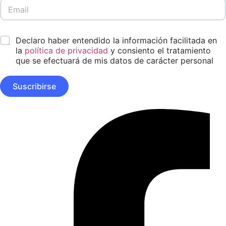
l
E
l
m
i
a
d
i
D
*
o
Declaro haber entendido la información facilitada en
l
i
s
*
la
política de privacidad
y consiento el tratamiento
s
*
que se efectuará de mis datos de carácter personal
e
ñ
o
Suscribirse
E
m
a
Facebook-
i
f
l
N
o
m
b
r
e