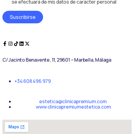
*
D
se efectuará de mis datos de carácter personal
i
s
Suscribirse
e
ñ
o
A
p
e
l
l
C/ Jacinto Benavente, 11, 29601 – Marbella, Málaga​
i
d
o
+34 608 496 979
s
estetica@clinicapremium.com
www.clinicapremiumestetica.com