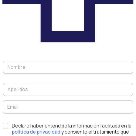
N
o
m
b
A
r
p
e
e
*
l
E
N
l
m
o
i
a
m
d
i
b
*
o
Declaro haber entendido la información facilitada en la
l
r
s
*
política de privacidad
y consiento el tratamiento que
e