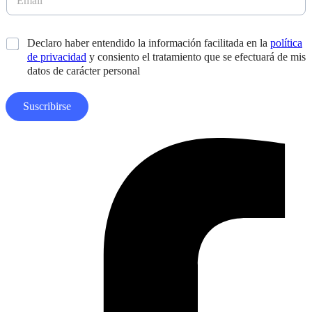
l
m
i
i
a
s
d
i
e
*
Declaro haber entendido la información facilitada en la
política
o
l
ñ
s
de privacidad
y consiento el tratamiento que se efectuará de mis
*
o
*
datos de carácter personal
E
m
a
Suscribirse
i
l
N
Facebook-
o
f
m
b
r
e