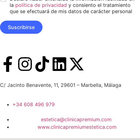
o
s
*
la
política de privacidad
y consiento el tratamiento
s
*
que se efectuará de mis datos de carácter personal
D
i
s
Suscribirse
e
ñ
o
C/ Jacinto Benavente, 11, 29601 – Marbella, Málaga​
+34 608 496 979
estetica@clinicapremium.com
www.clinicapremiumestetica.com