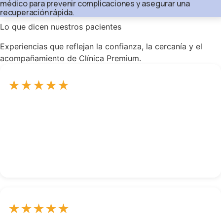
médico para prevenir complicaciones y asegurar una
recuperación rápida.
Lo que dicen nuestros pacientes
Experiencias que reflejan la confianza, la cercanía y el
acompañamiento de Clínica Premium.
★
★
★
★
★
El Dr. Pérez me quitó unas varices que llevaban meses
molestándome, el procedimiento y la recuperación
han sido muy rápidos.
Miguel Rene
★
★
★
★
★