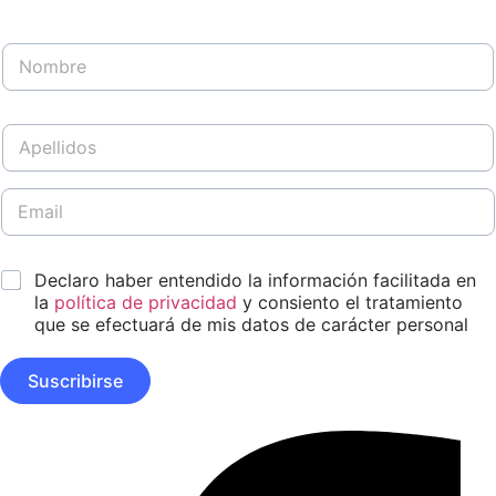
N
o
m
b
A
r
p
e
e
*
l
E
l
m
i
a
d
i
D
*
o
Declaro haber entendido la información facilitada en
l
i
s
*
la
política de privacidad
y consiento el tratamiento
s
*
que se efectuará de mis datos de carácter personal
e
ñ
o
Suscribirse
A
p
e
Facebook-
l
f
l
i