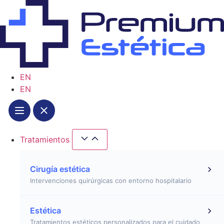
Ir
al
contenido
EN
EN
Tratamientos
Close Tratamientos
Open Tratamientos
Cirugía estética
Intervenciones quirúrgicas con entorno hospitalario
Estética
Tratamientos estéticos personalizados para el cuidado