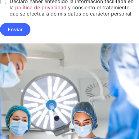
C
Declaro haber entendido la información facilitada en
a
la
política de privacidad
y consiento el tratamiento
s
que se efectuará de mis datos de carácter personal
i
l
Enviar
l
a
s
d
e
v
e
r
i
f
i
c
a
c
i
ó
n
*