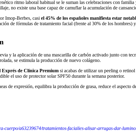
renético ritmo laboral habitual se le suman las celebraciones con famili
llaje, no existe una base capaz de camuflar la acumulación de cansanci
por Imop-Berbes, casi
el 45% de los españoles manifiesta estar nota
cación de fórmulas de tratamiento facial (frente al 30% de los hombres)
um
a y la aplicación de una mascarilla de carbón activado junto con tecno
trolada, se estimula la producción de nuevo colágeno.
l Exprés de Clínica Premium
si acabas de utilizar un peeling o reti
ible el uso de protector solar SPF50 durante la semana posterior.
 de expresión, equilibra la producción de grasa, reduce el aspecto de 
ara-cuerpo/a63239674/tratamientos-facialies-alisar-arrugas-dar-lumino