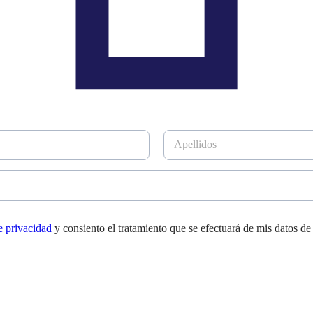
A
p
e
l
l
i
d
de privacidad
y consiento el tratamiento que se efectuará de mis datos de
o
s
*