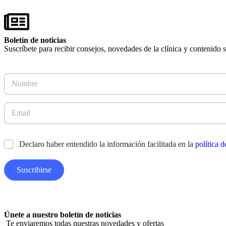
Boletín de noticias
Suscríbete para recibir consejos, novedades de la clínica y contenido so
N
o
m
b
E
N
r
m
o
e
a
m
*
i
b
*
Declaro haber entendido la información facilitada en la
política 
l
r
*
e
E
Suscribirse
m
a
i
l
A
Únete a nuestro boletín de noticias
p
Te enviaremos todas nuestras novedades y ofertas