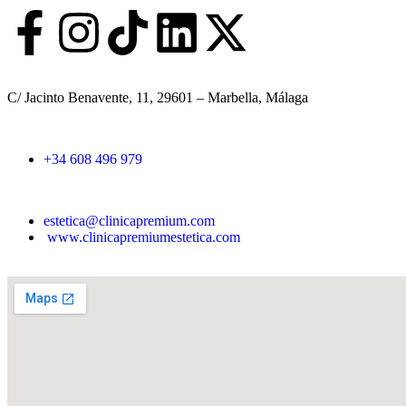
l
l
i
d
o
C/ Jacinto Benavente, 11, 29601 – Marbella, Málaga​
s
+34 608 496 979
estetica@clinicapremium.com
www.clinicapremiumestetica.com