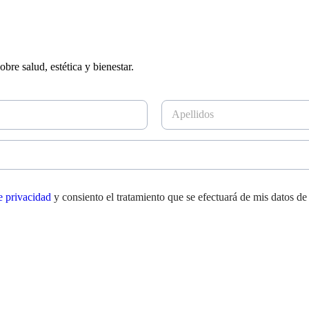
bre salud, estética y bienestar.
A
p
e
l
l
i
d
de privacidad
y consiento el tratamiento que se efectuará de mis datos de
o
s
*