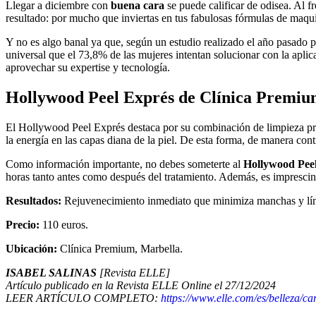
Llegar a diciembre con
buena cara
se puede calificar de odisea. Al f
resultado: por mucho que inviertas en tus fabulosas fórmulas de maqui
Y no es algo banal ya que, según un estudio realizado el año pasado 
universal que el 73,8% de las mujeres intentan solucionar con la apli
aprovechar su expertise y tecnología.
Hollywood Peel Exprés de Clínica Premi
El Hollywood Peel Exprés destaca por su combinación de limpieza previ
la energía en las capas diana de la piel. De esta forma, de manera con
Como información importante, no debes someterte al
Hollywood Pee
horas tanto antes como después del tratamiento. Además, es imprescind
Resultados:
Rejuvenecimiento inmediato que minimiza manchas y líneas
Precio:
110 euros.
Ubicación:
Clínica Premium, Marbella.
ISABEL SALINAS
[Revista ELLE]
Artículo publicado en la Revista ELLE Online el 27/12/2024
LEER ARTÍCULO COMPLETO:
https://www.elle.com/es/belleza/c