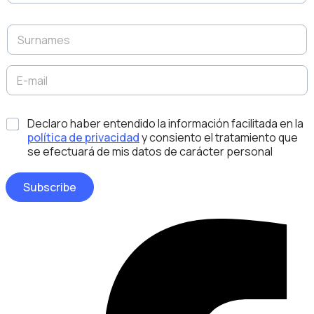
m
e
S
*
u
r
n
E
D
a
-
i
m
m
s
e
a
e
*
s
Declaro haber entendido la información facilitada en la
i
ñ
*
l
política de privacidad
y consiento el tratamiento que
o
*
E
se efectuará de mis datos de carácter personal
m
a
Subscribe
i
l
A
Facebook-
p
f
e
l
l
i
d
o