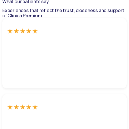
What our patients say
Experiences that reflect the trust, closeness and support
of Clínica Premium.
★
★
★
★
★
Dr. Pérez removed some varicose veins that had been
bothering me for months; the procedure and recovery
have been very quick.
Miguel Rene
★
★
★
★
★
I had a facial treatment and the results were