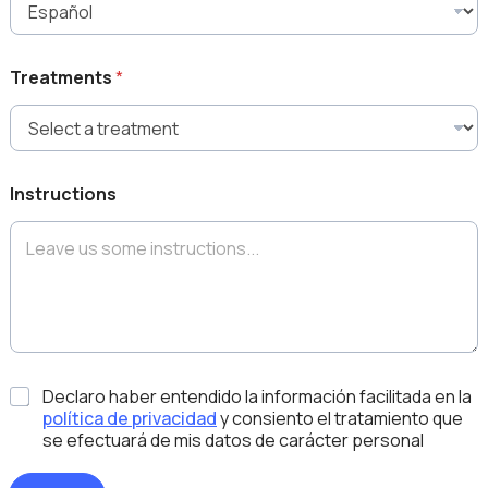
Treatments
*
Instructions
C
Declaro haber entendido la información facilitada en la
h
política de privacidad
y consiento el tratamiento que
e
se efectuará de mis datos de carácter personal
c
k