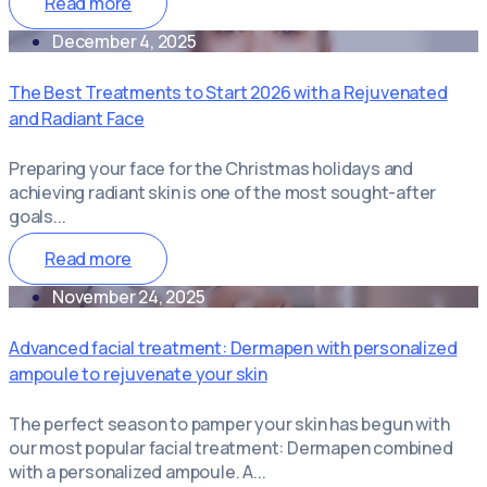
Read more
December 4, 2025
The Best Treatments to Start 2026 with a Rejuvenated
and Radiant Face
Preparing your face for the Christmas holidays and
achieving radiant skin is one of the most sought-after
goals...
Read more
November 24, 2025
Advanced facial treatment: Dermapen with personalized
ampoule to rejuvenate your skin
The perfect season to pamper your skin has begun with
our most popular facial treatment: Dermapen combined
with a personalized ampoule. A...