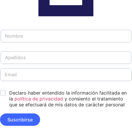
N
o
m
b
A
r
p
e
e
*
l
E
D
l
m
i
i
a
s
d
i
e
*
o
Declaro haber entendido la información facilitada en
l
ñ
s
*
la
política de privacidad
y consiento el tratamiento
o
*
N
que se efectuará de mis datos de carácter personal
o
m
Suscribirse
b
r