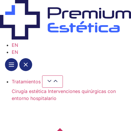
Ir
al
contenido
EN
EN
Tratamientos
Cerrar Tratamientos
Abrir Tratamientos
Cirugía estética
Intervenciones quirúrgicas con
entorno hospitalario